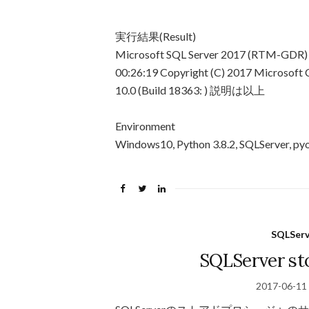
実行結果(Result)
Microsoft SQL Server 2017 (RTM-GDR) (
00:26:19 Copyright (C) 2017 Microsoft 
10.0
(Build 18363: ) 説明は以上
Environment
Windows10, Python 3.8.2, SQLServer, p
SQLServ
SQLServer st
2017-06-11