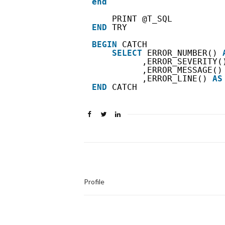
end
PRINT @T_SQL
END
TRY
BEGIN
CATCH
SELECT
ERROR_NUMBER() 
,ERROR_SEVERITY(
,ERROR_MESSAGE()
,ERROR_LINE() 
AS
END
CATCH
Profile