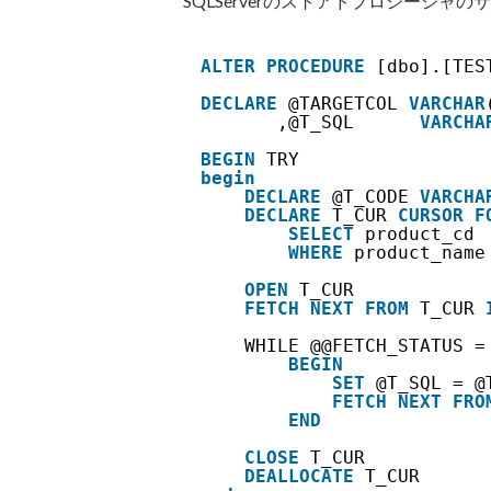
SQLServerのストアドプロシージ
ALTER
PROCEDURE
[dbo].[TES
DECLARE
@TARGETCOL 
VARCHAR
,@T_SQL      
VARCHA
BEGIN
TRY
begin
DECLARE
@T_CODE 
VARCHA
DECLARE
T_CUR 
CURSOR
F
SELECT
product_cd 
WHERE
product_name
OPEN
T_CUR
FETCH
NEXT
FROM
T_CUR 
WHILE @@FETCH_STATUS =
BEGIN
SET
@T_SQL = @
FETCH
NEXT
FRO
END
CLOSE
T_CUR
DEALLOCATE
T_CUR