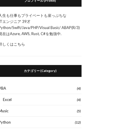
プロフィール (Profile)
人生も仕事もプライベートも崖っぷちな
ITエンジニア 39才
Python/Swift/Java/PHP/Visual Basic/ ABAP(R/3)
現在はAzure, AWS, Rust, C#を勉強中.
詳しくは
こちら
カテゴリー (Category)
VBA
(4)
Excel
(4)
Music
(5)
Python
(12)