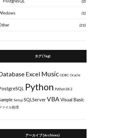
PostgreSQL
(2)
Windows
(1)
Other
(21)
タグ (Tag)
Music
Database
Excel
ODBC
Oracle
Python
PostgreSQL
Python3.8.2
VBA
Sample
SQLServer
Visual Basic
Setup
ファイル処理
アーカイブ (Archives)