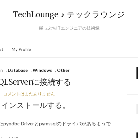
TechLounge ♪ テックラウンジ
崖っぷちITエンジニアの技術録
st
My Profile
on
,
Database
,
Windows
,
Other
SQLServerに接続する
コメントはまだありません
イバをインストールする。
f
yodbc Driverとpymssqlのドライバがあるようで