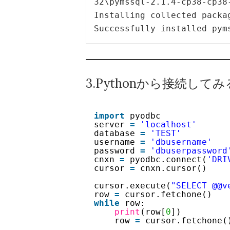
32\pymssql-2.1.4-cp38-cp38-
Installing collected packag
Successfully installed pym
3.Pythonから接続してみ
import
pyodbc 
server 
=
'localhost'
database 
=
'TEST'
username 
=
'dbusername'
password 
=
'dbuserpassword
cnxn 
=
pyodbc.connect(
'DRI
cursor 
=
cnxn.cursor()
cursor.execute(
"SELECT @@v
row 
=
cursor.fetchone() 
while
row: 
print
(row[
0
])
row 
=
cursor.fetchone(