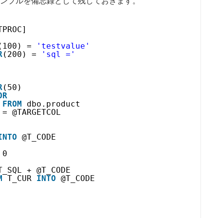
ャのサンプルを備忘録として残しておきます。
TPROC] 
(100) = 
'testvalue'
R
(200) = 
'sql ='
R
(50)
OR
 
FROM
dbo.product
 = @TARGETCOL
INTO
@T_CODE 
 0
T_SQL + @T_CODE
M
T_CUR 
INTO
@T_CODE