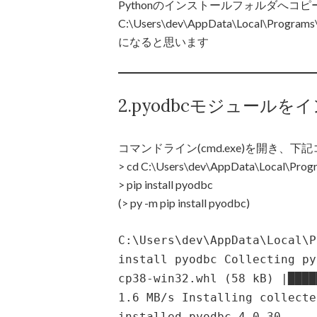
Pythonのインストールフォルダへコ
C:\Users\dev\AppData\Local\Progr
になると思います
2.pyodbcモジュール
コマンドライン(cmd.exe)を開き、
> cd C:\Users\dev\AppData\Local\Pro
> pip install pyodbc
(> py -m pip install pyodbc)
C:\Users\dev\AppData\Local\P
install pyodbc Collecting py
cp38-win32.whl (58 kB) |████
1.6 MB/s Installing collecte
installed pyodbc-4.0.30