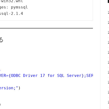
win32.whl

es: pymssql

ssql-2.1.4
る
'
VER={ODBC Driver 17 for SQL Server};SERVER='
+
ersion;"
) 
)