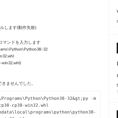
ールします(動作失敗)
下記コマンドを入力します
grams\Python\Python38-32
in32.whl
8-win32.whl)
できませんでした。
\Programs\Python\Python38-32&gt;py -m 
p38-cp38-win32.whl

pdata\local\programs\python\python38-